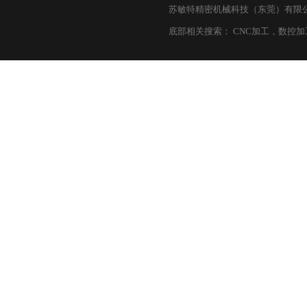
苏敏特精密机械科技（东莞）有限公司 © 
底部相关搜索：
CNC加工
，
数控加